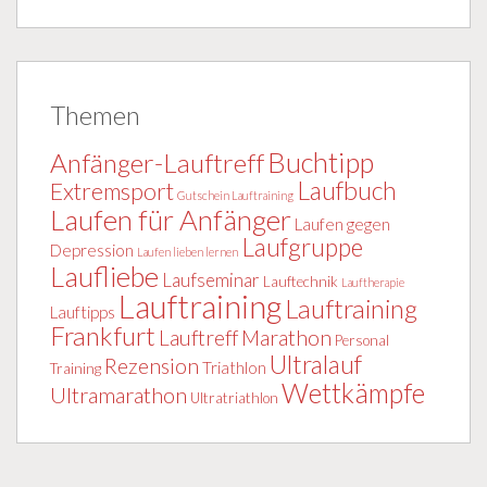
Themen
Buchtipp
Anfänger-Lauftreff
Laufbuch
Extremsport
Gutschein Lauftraining
Laufen für Anfänger
Laufen gegen
Laufgruppe
Depression
Laufen lieben lernen
Laufliebe
Laufseminar
Lauftechnik
Lauftherapie
Lauftraining
Lauftraining
Lauftipps
Frankfurt
Lauftreff
Marathon
Personal
Ultralauf
Rezension
Triathlon
Training
Wettkämpfe
Ultramarathon
Ultratriathlon